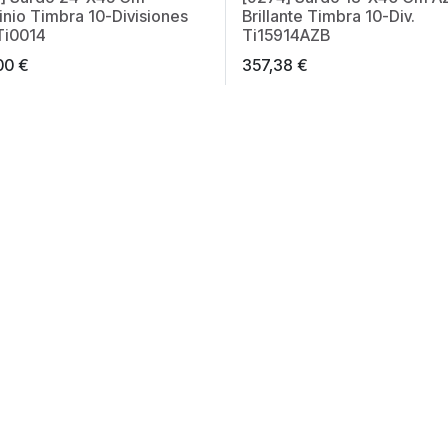
inio Timbra 10-Divisiones
Brillante Timbra 10-Div.
 Ti0014
Ti15914AZB
00
€
357,38
€