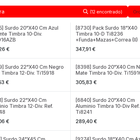
(12 encontrado)
Ord
5] Surdo 20"X40 Cm Azul
[8730] Pack Surdo 18"X40
ante Timbra 10-Div.
Timbra 10-D Ti8236
916AZB
+Funda+Mazas+Correa (II)
26
€
347,91
€
9] Surdo 22"X40 Cm Negro
[8398] Surdo 20"X40 Cm 
 Timbra 12-Div. Ti15918
Mate Timbra 10-Div. Ti1591
53
€
305,83
€
1] Surdo 22"X40 Cm
[6840] Surdo 20"X40 Cm
nio Timbra 12-Div. Ref.
Aluminio Timbra 10-Div Ref.
48
Ti8241
06
€
289,40
€
7] Surdo 24"X45 Cm
[9274] Surdo 18"X40 Cm Az