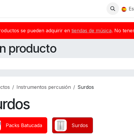
Tienda
Descargas
Blog
Distribuidores
Es
roductos se pueden adquirir en
tiendas de música
. No tene
n producto
ctos
Instrumentos percusión
Surdos
urdos
Packs Batucada
Surdos