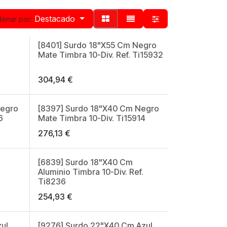
Destacado
enar por:
[8401] Surdo 18"X55 Cm Negro
Mate Timbra 10-Div. Ref. Ti15932
304,94
€
Negro
[8397] Surdo 18"X40 Cm Negro
6
Mate Timbra 10-Div. Ti15914
276,13
€
[6839] Surdo 18"X40 Cm
Aluminio Timbra 10-Div. Ref.
Ti8236
254,93
€
ul
[9276] Surdo 22"X40 Cm Azul