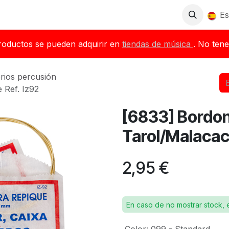
Tienda
Descargas
Blog
Distribuidores
Es
roductos se pueden adquirir en
tiendas de música
. No tene
rios percusión
 Ref. Iz92
[6833] Bordon
Tarol/Malacac
2,95
€
En caso de no mostrar stock, 