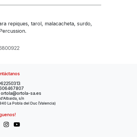
ra repiques, tarol, malacacheta, surdo,
 Percussion.
6800922
ntáctanos
962250313
606467807
ortola@ortola-sa.es
 d'Albaida, s/n
40 La Pobla del Duc (Valencia)
íguenos!