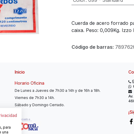
Color
:
099 - Standard
Cuerda de acero forrado pa
caixa. Peso: 0,009Kg. Izzo
Código de barras:
789762
Inicio
Co
Horario Oficina
De Lunes a Jueves de 7h30 a 14h y de 16h a 18h.
Av.
Viernes de 7h30 a 14h.
468
Sábado y Domingo Cerrado.
¡S
privacidad
s, para
e una