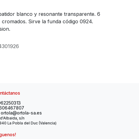
batidor blanco y resonante transparente. 6
s cromados. Sirve la funda código 0924.
sion.
4301926
ntáctanos
962250313
606467807
ortola@ortola-sa.es
 d'Albaida, s/n
40 La Pobla del Duc (Valencia)
íguenos!