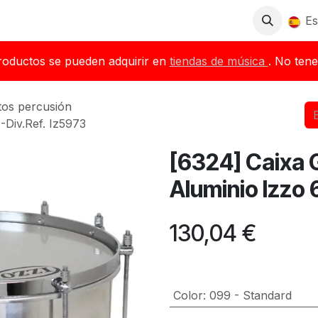
Tienda
Descargas
Blog
Distribuidores
Es
roductos se pueden adquirir en
tiendas de música
. No tene
tos percusión
-Div.Ref. Iz5973
[6324] Caixa 
Aluminio Izzo 
130,04
€
Color
:
099 - Standard