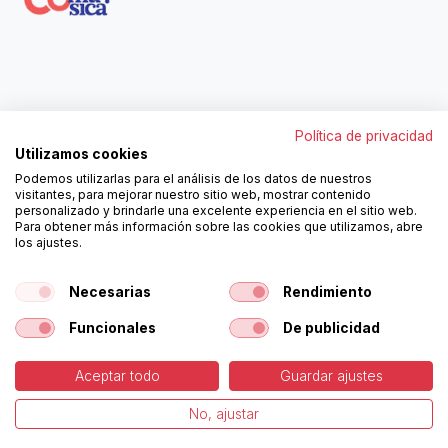
Contáctanos
Política de privacidad
962250313
Utilizamos cookies
606467807
Podemos utilizarlas para el análisis de los datos de nuestros
ortola@ortola-sa.es
visitantes, para mejorar nuestro sitio web, mostrar contenido
Av. d'Albaida, s/n
personalizado y brindarle una excelente experiencia en el sitio web.
46840 La Pobla del Duc (Valencia)
Para obtener más información sobre las cookies que utilizamos, abre
los ajustes.
¡Síguenos!
Necesarias
Rendimiento
Funcionales
De publicidad
Aceptar todo
Guardar ajustes
-
Política de Cookies
-
Aviso
Copyright © Ortolá, S.A.
No, ajustar
Legal
Español