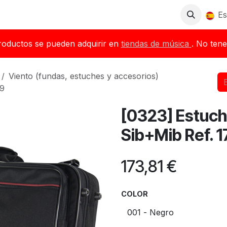
Tienda
Descargas
Blog
Distribuidores
Es
roductos se pueden adquirir en
tiendas de música
. No tene
Viento (fundas, estuches y accesorios)
79
[0323] Estuch
Sib+Mib Ref. 1
173,81
€
COLOR