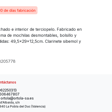
30 de días fabricación
chado e interior de terciopelo. Fabricado en
ema de mochilas desmontables, bolsillo y
didas: 49,5x29x12,5cm. Clarinete sibemol y
8205778
ntáctanos
962250313
606467807
ortola@ortola-sa.es
 d'Albaida, s/n
40 La Pobla del Duc (Valencia)