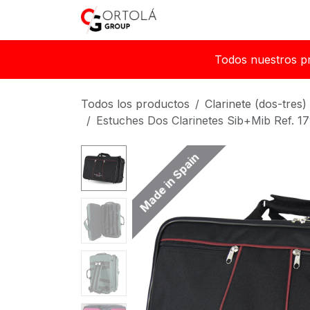
Ir al contenido
Inicio
Sobre nosotros
Todos nuestros p
Todos los productos
Clarinete (dos-tres)
Estuches Dos Clarinetes Sib+Mib Ref. 1
Made in Spain