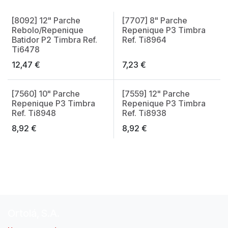
[8092] 12" Parche
[7707] 8" Parche
Rebolo/Repenique
Repenique P3 Timbra
Batidor P2 Timbra Ref.
Ref. Ti8964
Ti6478
12,47
€
7,23
€
[7560] 10" Parche
[7559] 12" Parche
Repenique P3 Timbra
Repenique P3 Timbra
Ref. Ti8948
Ref. Ti8938
8,92
€
8,92
€
Ortolá, S.A.