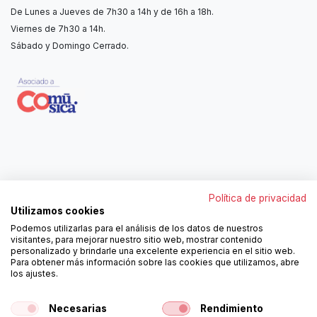
De Lunes a Jueves de 7h30 a 14h y de 16h a 18h.
Viernes de 7h30 a 14h.
Sábado y Domingo Cerrado.
Contáctanos
Política de privacidad
962250313
Utilizamos cookies
606467807
Podemos utilizarlas para el análisis de los datos de nuestros
ortola@ortola-sa.es
visitantes, para mejorar nuestro sitio web, mostrar contenido
Av. d'Albaida, s/n
personalizado y brindarle una excelente experiencia en el sitio web.
46840 La Pobla del Duc (Valencia)
Para obtener más información sobre las cookies que utilizamos, abre
los ajustes.
¡Síguenos!
Necesarias
Rendimiento