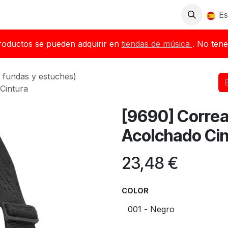
Tienda
Descargas
Blog
Distribuidores
Es
roductos se pueden adquirir en
tiendas de música
. No tene
 fundas y estuches)
Cintura
[9690] Correa
Acolchado Cin
23,48
€
COLOR