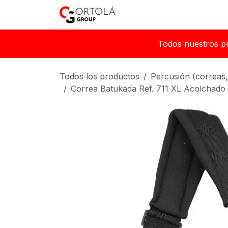
Ir al contenido
Inicio
Sobre nosotros
Todos nuestros p
Todos los productos
Percusión (correas,
Correa Batukada Ref. 711 XL Acolchado 