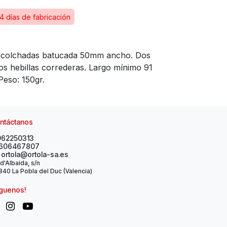
4 días de fabricación
 acolchadas batucada 50mm ancho. Dos
s hebillas correderas. Largo mínimo 91
eso: 150gr.
ntáctanos
962250313
606467807
ortola@ortola-sa.es
 d'Albaida, s/n
40 La Pobla del Duc (Valencia)
íguenos!