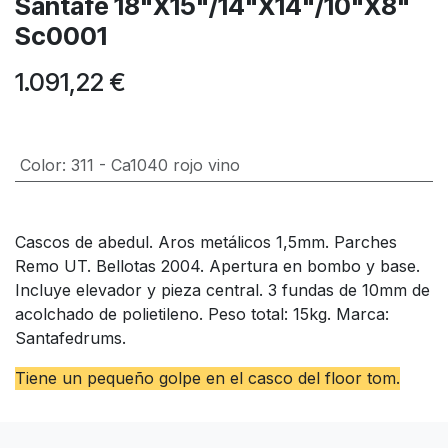
Santafe 18"X15"/14"X14"/10"X8"
Sc0001
1.091,22
€
Color
:
311 - Ca1040 rojo vino
Cascos de abedul. Aros metálicos 1,5mm. Parches
Remo UT. Bellotas 2004. Apertura en bombo y base.
Incluye elevador y pieza central. 3 fundas de 10mm de
acolchado de polietileno. Peso total: 15kg. Marca:
Santafedrums.
Tiene un pequeño golpe en el casco del floor tom.