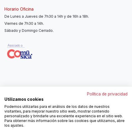
Horario Oficina
De Lunes a Jueves de 7h30 a 14h y de 16h a 18h.
Viernes de 7h30 a 14h.
Sábado y Domingo Cerrado.
Contáctanos
Política de privacidad
962250313
Utilizamos cookies
606467807
Podemos utilizarlas para el análisis de los datos de nuestros
ortola@ortola-sa.es
visitantes, para mejorar nuestro sitio web, mostrar contenido
Av. d'Albaida, s/n
personalizado y brindarle una excelente experiencia en el sitio web.
46840 La Pobla del Duc (Valencia)
Para obtener más información sobre las cookies que utilizamos, abre
los ajustes.
¡Síguenos!