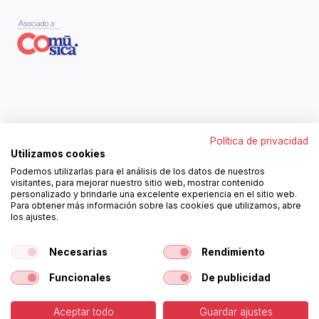
Contáctanos
Política de privacidad
962250313
Utilizamos cookies
606467807
Podemos utilizarlas para el análisis de los datos de nuestros
ortola@ortola-sa.es
visitantes, para mejorar nuestro sitio web, mostrar contenido
Av. d'Albaida, s/n
personalizado y brindarle una excelente experiencia en el sitio web.
46840 La Pobla del Duc (Valencia)
Para obtener más información sobre las cookies que utilizamos, abre
los ajustes.
¡Síguenos!
Necesarias
Rendimiento
Funcionales
De publicidad
Aceptar todo
Guardar ajustes