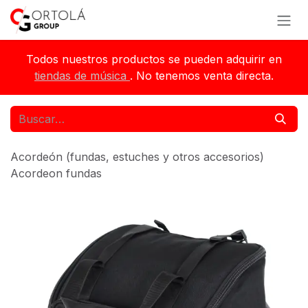
Ir al contenido
Todos nuestros productos se pueden adquirir en
tiendas de música
. No tenemos venta directa.
Acordeón (fundas, estuches y otros accesorios)
Acordeon fundas