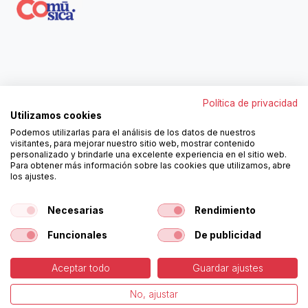
Contáctanos
Política de privacidad
962250313
Utilizamos cookies
606467807
Podemos utilizarlas para el análisis de los datos de nuestros
ortola@ortola-sa.es
visitantes, para mejorar nuestro sitio web, mostrar contenido
Av. d'Albaida, s/n
personalizado y brindarle una excelente experiencia en el sitio web.
46840 La Pobla del Duc (Valencia)
Para obtener más información sobre las cookies que utilizamos, abre
los ajustes.
¡Síguenos!
Necesarias
Rendimiento
Funcionales
De publicidad
Aceptar todo
Guardar ajustes
-
Política de Cookies
-
Aviso
Copyright © Ortolá, S.A.
No, ajustar
Legal
Español