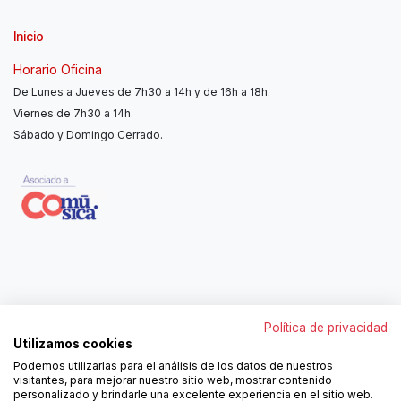
Inicio
Horario Oficina
De Lunes a Jueves de 7h30 a 14h y de 16h a 18h.
Viernes de 7h30 a 14h.
Sábado y Domingo Cerrado.
Contáctanos
Política de privacidad
962250313
Utilizamos cookies
606467807
Podemos utilizarlas para el análisis de los datos de nuestros
ortola@ortola-sa.es
visitantes, para mejorar nuestro sitio web, mostrar contenido
Av. d'Albaida, s/n
personalizado y brindarle una excelente experiencia en el sitio web.