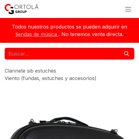
Ir al contenido
Todos nuestros productos se pueden adquirir en
tiendas de música
. No tenemos venta directa.
Clarinete sib estuches
Viento (fundas, estuches y accesorios)