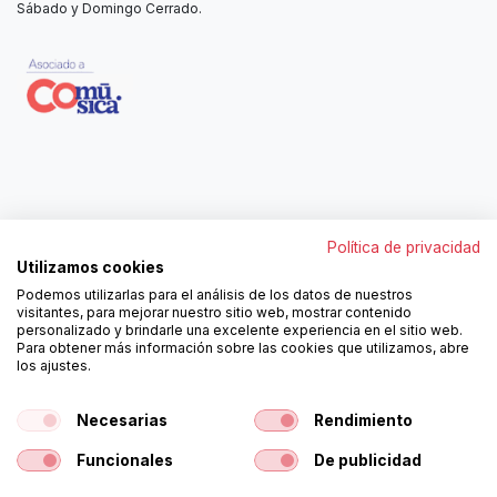
Sábado y Domingo Cerrado.
Contáctanos
Política de privacidad
962250313
Utilizamos cookies
606467807
Podemos utilizarlas para el análisis de los datos de nuestros
ortola@ortola-sa.es
visitantes, para mejorar nuestro sitio web, mostrar contenido
Av. d'Albaida, s/n
personalizado y brindarle una excelente experiencia en el sitio web.
46840 La Pobla del Duc (Valencia)
Para obtener más información sobre las cookies que utilizamos, abre
los ajustes.
¡Síguenos!
Necesarias
Rendimiento
Funcionales
De publicidad