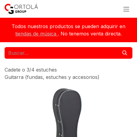
Ir al contenido
Todos nuestros productos se pueden adquirir en
tiendas de música
. No tenemos venta directa.
Cadete o 3/4 estuches
Guitarra (fundas, estuches y accesorios)