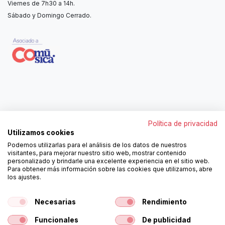
Viernes de 7h30 a 14h.
Sábado y Domingo Cerrado.
Contáctanos
Política de privacidad
962250313
Utilizamos cookies
606467807
Podemos utilizarlas para el análisis de los datos de nuestros
ortola@ortola-sa.es
visitantes, para mejorar nuestro sitio web, mostrar contenido
Av. d'Albaida, s/n
personalizado y brindarle una excelente experiencia en el sitio web.
46840 La Pobla del Duc (Valencia)
Para obtener más información sobre las cookies que utilizamos, abre
los ajustes.
¡Síguenos!
Necesarias
Rendimiento
Funcionales
De publicidad