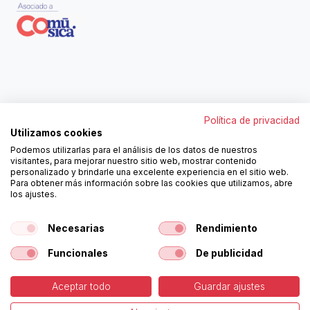
Contáctanos
Política de privacidad
962250313
Utilizamos cookies
606467807
Podemos utilizarlas para el análisis de los datos de nuestros
ortola@ortola-sa.es
visitantes, para mejorar nuestro sitio web, mostrar contenido
Av. d'Albaida, s/n
personalizado y brindarle una excelente experiencia en el sitio web.
46840 La Pobla del Duc (Valencia)
Para obtener más información sobre las cookies que utilizamos, abre
los ajustes.
¡Síguenos!
Necesarias
Rendimiento
Funcionales
De publicidad
Aceptar todo
Guardar ajustes
-
Política de Cookies
-
Aviso
Copyright © Ortolá, S.A.