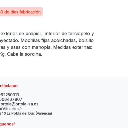
30 de días fabricación
xterior de polipiel, interior de terciopelo y
yectado. Mochilas fijas acolchadas, bolsillo
ras y asas con manopla. Medidas externas:
g. Cabe la sordina.
ntáctanos
962250313
606467807
ortola@ortola-sa.es
 d'Albaida, s/n
40 La Pobla del Duc (Valencia)
íguenos!