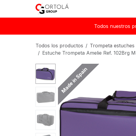
Ir al contenido
Inicio
Sobre nosotros
Todos nuestros p
Todos los productos
Trompeta estuches
Estuche Trompeta Amelie Ref. 102Brg M
Made in Spain