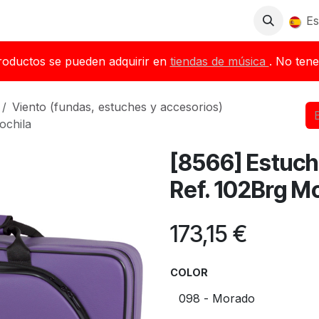
Tienda
Descargas
Blog
Distribuidores
Es
roductos se pueden adquirir en
tiendas de música
. No tene
Viento (fundas, estuches y accesorios)
ochila
[8566] Estuc
Ref. 102Brg M
173,15
€
COLOR