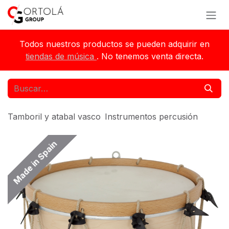
Ir al contenido
Todos nuestros productos se pueden adquirir en
tiendas de música
. No tenemos venta directa.
Tamboril y atabal vasco
Instrumentos percusión
Made in Spain