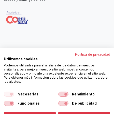
Contáctanos
Política de privacidad
962250313
Utilizamos cookies
606467807
Podemos utilizarlas para el análisis de los datos de nuestros
ortola@ortola-sa.es
visitantes, para mejorar nuestro sitio web, mostrar contenido
Av. d'Albaida, s/n
personalizado y brindarle una excelente experiencia en el sitio web.
46840 La Pobla del Duc (Valencia)
Para obtener más información sobre las cookies que utilizamos, abre
los ajustes.
¡Síguenos!
Necesarias
Rendimiento
Funcionales
De publicidad