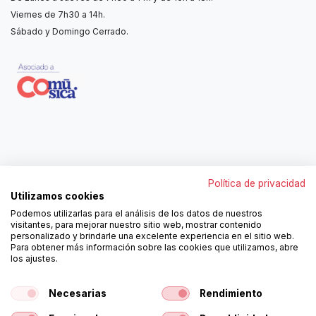
Viernes de 7h30 a 14h.
Sábado y Domingo Cerrado.
Contáctanos
Política de privacidad
962250313
Utilizamos cookies
606467807
Podemos utilizarlas para el análisis de los datos de nuestros
ortola@ortola-sa.es
visitantes, para mejorar nuestro sitio web, mostrar contenido
Av. d'Albaida, s/n
personalizado y brindarle una excelente experiencia en el sitio web.
46840 La Pobla del Duc (Valencia)
Para obtener más información sobre las cookies que utilizamos, abre
los ajustes.
¡Síguenos!
Necesarias
Rendimiento