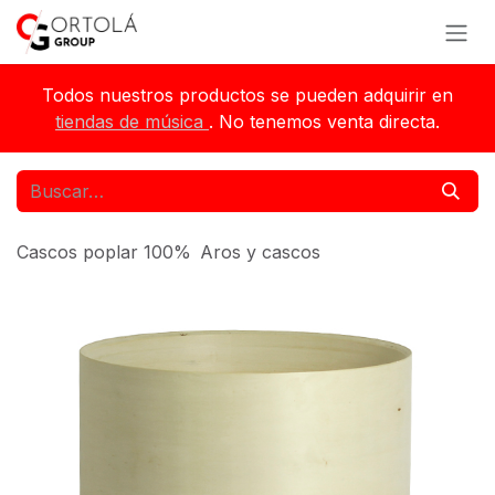
Ir al contenido
Todos nuestros productos se pueden adquirir en
tiendas de música
. No tenemos venta directa.
Cascos poplar 100%
Aros y cascos