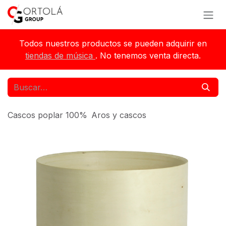
Ir al contenido
Todos nuestros productos se pueden adquirir en
tiendas de música
. No tenemos venta directa.
Cascos poplar 100%
Aros y cascos