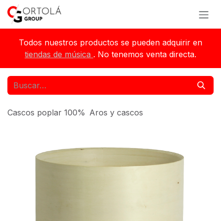
Ir al contenido
Todos nuestros productos se pueden adquirir en
tiendas de música
. No tenemos venta directa.
Cascos poplar 100%
Aros y cascos