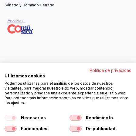
Sábado y Domingo Cerrado.
Contáctanos
Política de privacidad
962250313
Utilizamos cookies
606467807
Podemos utilizarlas para el análisis de los datos de nuestros
ortola@ortola-sa.es
visitantes, para mejorar nuestro sitio web, mostrar contenido
Av. d'Albaida, s/n
personalizado y brindarle una excelente experiencia en el sitio web.
46840 La Pobla del Duc (Valencia)
Para obtener más información sobre las cookies que utilizamos, abre
los ajustes.
¡Síguenos!
Necesarias
Rendimiento
Funcionales
De publicidad