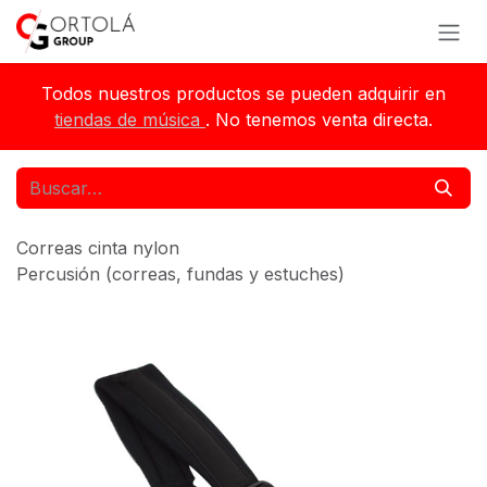
Ir al contenido
Todos nuestros productos se pueden adquirir en
tiendas de música
. No tenemos venta directa.
Correas cinta nylon
Percusión (correas, fundas y estuches)