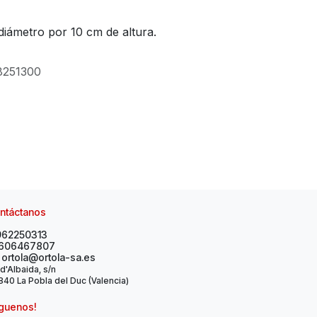
diámetro por 10 cm de altura.
8251300
ntáctanos
962250313
606467807
ortola@ortola-sa.es
 d'Albaida, s/n
40 La Pobla del Duc (Valencia)
íguenos!