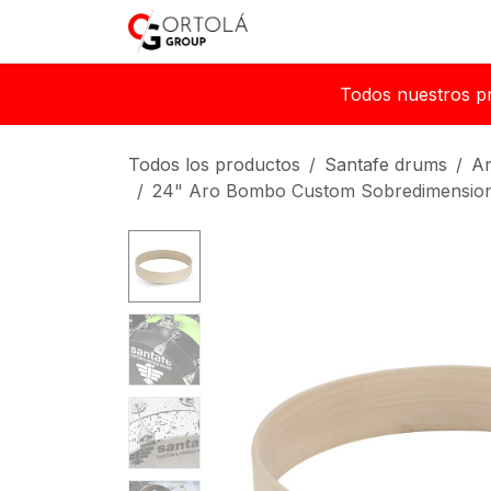
Ir al contenido
Inicio
Sobre nosotros
Todos nuestros p
Todos los productos
Santafe drums
A
24" Aro Bombo Custom Sobredimension