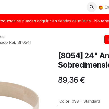
Tienda
Descargas
Blog
Distribuidores
Es
roductos se pueden adquirir en
tiendas de música
. No tene
ros
ado Ref. Sh0541
[8054] 24" A
Sobredimensi
89,36
€
Color
:
099 - Standard