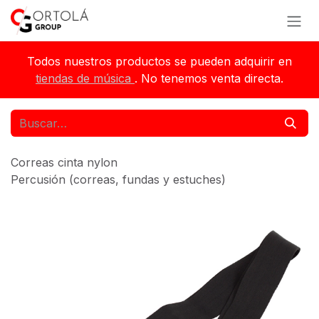
Ir al contenido
Todos nuestros productos se pueden adquirir en
tiendas de música
. No tenemos venta directa.
Correas cinta nylon
Percusión (correas, fundas y estuches)