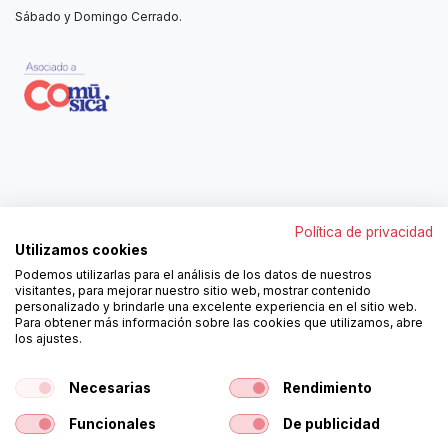
Sábado y Domingo Cerrado.
Contáctanos
Política de privacidad
962250313
Utilizamos cookies
606467807
Podemos utilizarlas para el análisis de los datos de nuestros
ortola@ortola-sa.es
visitantes, para mejorar nuestro sitio web, mostrar contenido
Av. d'Albaida, s/n
personalizado y brindarle una excelente experiencia en el sitio web.
46840 La Pobla del Duc (Valencia)
Para obtener más información sobre las cookies que utilizamos, abre
los ajustes.
¡Síguenos!
Necesarias
Rendimiento
Funcionales
De publicidad