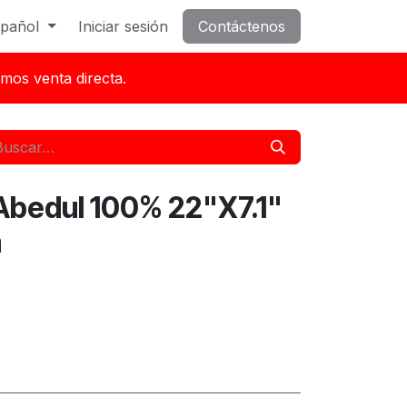
pañol
Iniciar sesión
Contáctenos
mos venta directa.
Abedul 100% 22"X7.1"
m