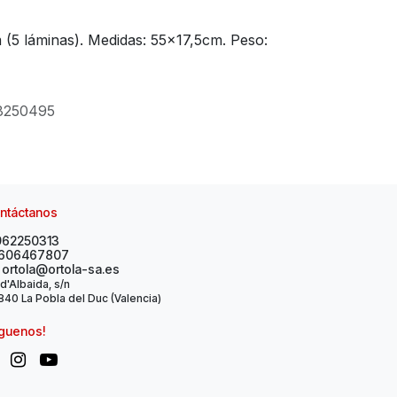
(5 láminas). Medidas: 55x17,5cm. Peso:
8250495
ntáctanos
962250313
606467807
ortola@ortola-sa.es
 d'Albaida, s/n
40 La Pobla del Duc (Valencia)
íguenos!