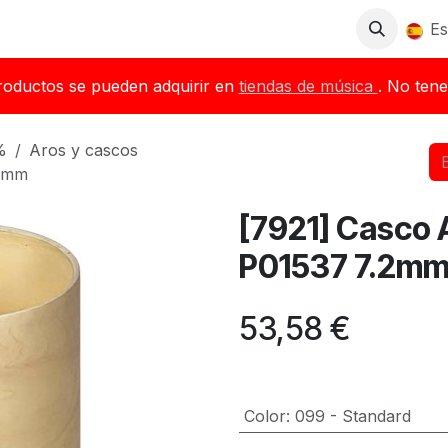
Tienda
Descargas
Blog
Distribuidores
Es
roductos se pueden adquirir en
tiendas de música
. No tene
%
Aros y cascos
.2mm
[7921] Casco 
P01537 7.2m
53,58
€
Color
:
099 - Standard