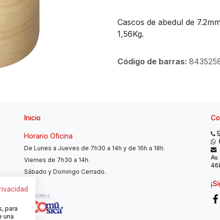
Cascos de abedul de 7.2mm 
1,56Kg.
Código de barras:
843525
Inicio
Co
Horario Oficina
De Lunes a Jueves de 7h30 a 14h y de 16h a 18h.
Av.
Viernes de 7h30 a 14h.
468
Sábado y Domingo Cerrado.
¡S
privacidad
s, para
e una