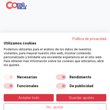
Contáctanos
Política de privacidad
962250313
Utilizamos cookies
606467807
Podemos utilizarlas para el análisis de los datos de nuestros
ortola@ortola-sa.es
visitantes, para mejorar nuestro sitio web, mostrar contenido
Av. d'Albaida, s/n
personalizado y brindarle una excelente experiencia en el sitio web.
46840 La Pobla del Duc (Valencia)
Para obtener más información sobre las cookies que utilizamos, abre
los ajustes.
¡Síguenos!
Necesarias
Rendimiento
Funcionales
De publicidad
Aceptar todo
Guardar ajustes
-
Política de Cookies
-
Aviso
Copyright © Ortolá, S.A.
No, ajustar