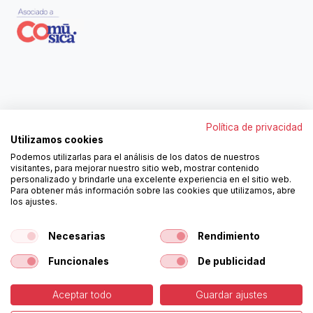
Contáctanos
Política de privacidad
962250313
Utilizamos cookies
606467807
Podemos utilizarlas para el análisis de los datos de nuestros
ortola@ortola-sa.es
visitantes, para mejorar nuestro sitio web, mostrar contenido
Av. d'Albaida, s/n
personalizado y brindarle una excelente experiencia en el sitio web.
46840 La Pobla del Duc (Valencia)
Para obtener más información sobre las cookies que utilizamos, abre
los ajustes.
¡Síguenos!
Necesarias
Rendimiento
Funcionales
De publicidad
Aceptar todo
Guardar ajustes