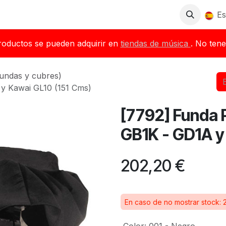
Tienda
Descargas
Blog
Distribuidores
Es
roductos se pueden adquirir en
tiendas de música
. No tene
fundas y cubres)
y Kawai GL10 (151 Cms)
[7792] Funda 
GB1K - GD1A y
202,20
€
En caso de no mostrar stock: 2