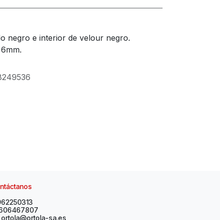
o negro e interior de velour negro.
e 6mm.
8249536
ntáctanos
962250313
606467807
ortola@ortola-sa.es