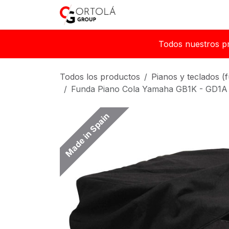
Ir al contenido
Inicio
Sobre nosotros
Todos nuestros p
Todos los productos
Pianos y teclados (
Funda Piano Cola Yamaha GB1K - GD1A 
Made in Spain