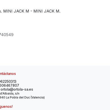
os. MINI JACK M - MINI JACK M.
740549
ntáctanos
962250313
606467807
ortola@ortola-sa.es
 d'Albaida, s/n
40 La Pobla del Duc (Valencia)
íguenos!