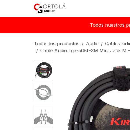
Ir al contenido
Inicio
Sobre nosotros
Todos nuestros p
Todos los productos
Audio
Cables kirli
Cable Audio Lga-568L-3M Mini Jack M -