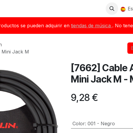
Tienda
Descargas
Blog
Distribuidores
Es
roductos se pueden adquirir en
tiendas de música
. No tene
n
 Mini Jack M
[7662] Cable
Mini Jack M - 
9,28
€
Color
:
001 - Negro