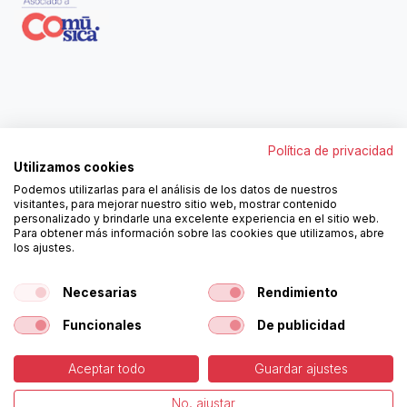
Contáctanos
Política de privacidad
962250313
Utilizamos cookies
606467807
Podemos utilizarlas para el análisis de los datos de nuestros
ortola@ortola-sa.es
visitantes, para mejorar nuestro sitio web, mostrar contenido
Av. d'Albaida, s/n
personalizado y brindarle una excelente experiencia en el sitio web.
46840 La Pobla del Duc (Valencia)
Para obtener más información sobre las cookies que utilizamos, abre
los ajustes.
¡Síguenos!
Necesarias
Rendimiento
Funcionales
De publicidad
Aceptar todo
Guardar ajustes
-
Política de Cookies
-
Aviso
Copyright © Ortolá, S.A.
No, ajustar