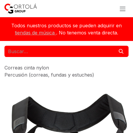
Ir al contenido
Todos nuestros productos se pueden adquirir en
tiendas de música
. No tenemos venta directa.
Correas cinta nylon
Percusión (correas, fundas y estuches)