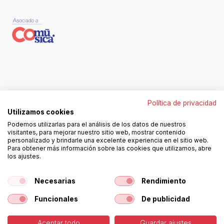
Contáctanos
Política de privacidad
962250313
Utilizamos cookies
606467807
Podemos utilizarlas para el análisis de los datos de nuestros
ortola@ortola-sa.es
visitantes, para mejorar nuestro sitio web, mostrar contenido
Av. d'Albaida, s/n
personalizado y brindarle una excelente experiencia en el sitio web.
46840 La Pobla del Duc (Valencia)
Para obtener más información sobre las cookies que utilizamos, abre
los ajustes.
¡Síguenos!
Necesarias
Rendimiento
Funcionales
De publicidad
Aceptar todo
Guardar ajustes