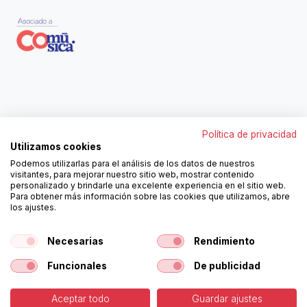
Contáctanos
Política de privacidad
962250313
Utilizamos cookies
606467807
Podemos utilizarlas para el análisis de los datos de nuestros
ortola@ortola-sa.es
visitantes, para mejorar nuestro sitio web, mostrar contenido
Av. d'Albaida, s/n
personalizado y brindarle una excelente experiencia en el sitio web.
46840 La Pobla del Duc (Valencia)
Para obtener más información sobre las cookies que utilizamos, abre
los ajustes.
¡Síguenos!
Necesarias
Rendimiento
Funcionales
De publicidad
Aceptar todo
Guardar ajustes