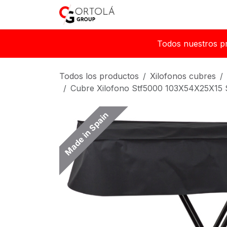
Ir al contenido
Inicio
Sobre nosotros
Todos nuestros p
Todos los productos
Xilofonos cubres
Cubre Xilofono Stf5000 103X54X25X15 S
Made in Spain