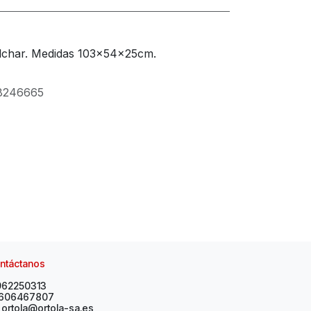
olchar. Medidas 103x54x25cm.
8246665
ntáctanos
962250313
606467807
ortola@ortola-sa.es