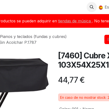
Tienda
Descargas
Blog
Distribuidores
Es
roductos se pueden adquirir en
tiendas de música
. No tene
Pianos y teclados (fundas y cubres)
in Acolchar P.1787
[7460] Cubre 
103X54X25X15 
44,77
€
En caso de no mostrar stock: 2