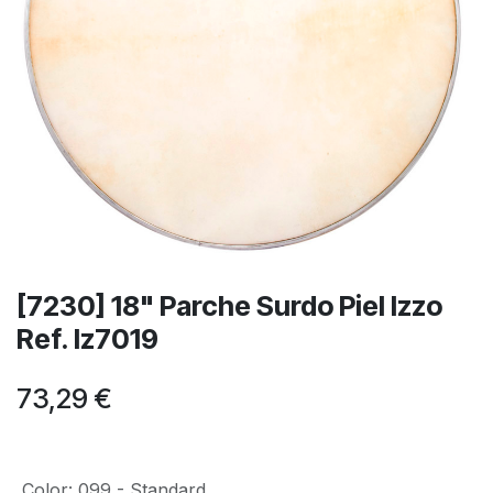
[7230] 18" Parche Surdo Piel Izzo
Ref. Iz7019
73,29
€
Color
:
099 - Standard