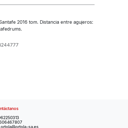
Santafe 2016 tom. Distancia entre agujeros:
tafedrums.
8244777
ntáctanos
962250313
606467807
ortola@ortola-sa.es