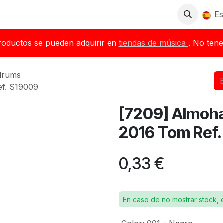
Tienda
Descargas
Blog
Distribuidores
Es
roductos se pueden adquirir en
tiendas de música
. No tene
drums
ef. S19009
[7209] Almohad
2016 Tom Ref
0,33
€
En caso de no mostrar stock, 