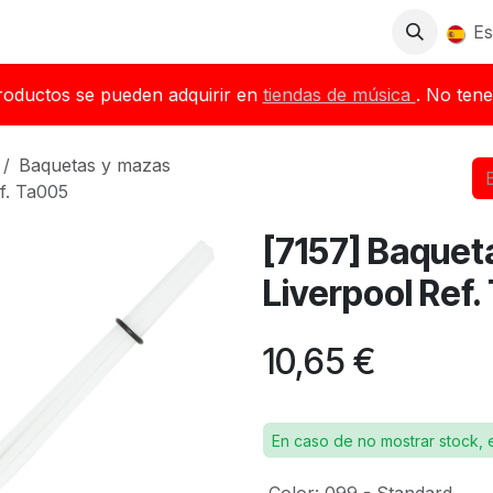
Tienda
Descargas
Blog
Distribuidores
Es
roductos se pueden adquirir en
tiendas de música
. No tene
Baquetas y mazas
f. Ta005
[7157] Baquet
Liverpool Ref
10,65
€
En caso de no mostrar stock, 