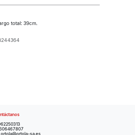
rgo total: 39cm.
8244364
ntáctanos
962250313
606467807
ortola@ortola-sa.es