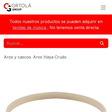
Ir al contenido
Todos nuestros productos se pueden adquirir en
tiendas de música
. No tenemos venta directa.
Aros y cascos
Aros Haya Crudo