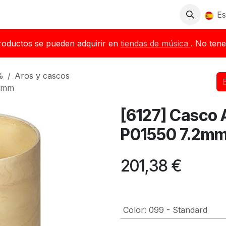
Tienda
Descargas
Blog
Distribuidores
Es
roductos se pueden adquirir en
tiendas de música
. No tene
%
Aros y cascos
.2mm
[6127] Casco
P01550 7.2m
201,38
€
Color
:
099 - Standard