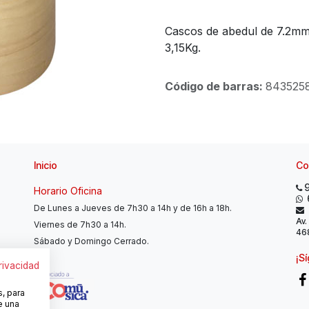
Cascos de abedul de 7.2mm
3,15Kg.
Código de barras:
843525
Inicio
Co
Horario Oficina
De Lunes a Jueves de 7h30 a 14h y de 16h a 18h.
Av.
Viernes de 7h30 a 14h.
468
Sábado y Domingo Cerrado.
¡S
privacidad
s, para
e una