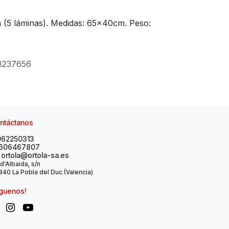
 (5 láminas). Medidas: 65x40cm. Peso:
8237656
ntáctanos
962250313
606467807
ortola@ortola-sa.es
 d'Albaida, s/n
40 La Pobla del Duc (Valencia)
íguenos!