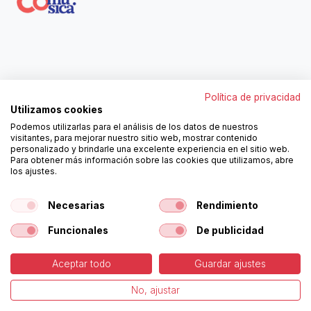
Contáctanos
Política de privacidad
962250313
Utilizamos cookies
606467807
Podemos utilizarlas para el análisis de los datos de nuestros
ortola@ortola-sa.es
visitantes, para mejorar nuestro sitio web, mostrar contenido
Av. d'Albaida, s/n
personalizado y brindarle una excelente experiencia en el sitio web.
46840 La Pobla del Duc (Valencia)
Para obtener más información sobre las cookies que utilizamos, abre
los ajustes.
¡Síguenos!
Necesarias
Rendimiento
Funcionales
De publicidad
Aceptar todo
Guardar ajustes
-
Política de Cookies
-
Aviso
Copyright © Ortolá, S.A.
No, ajustar
Legal
Español