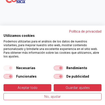
Contáctanos
Política de privacidad
962250313
Utilizamos cookies
606467807
Podemos utilizarlas para el análisis de los datos de nuestros
ortola@ortola-sa.es
visitantes, para mejorar nuestro sitio web, mostrar contenido
Av. d'Albaida, s/n
personalizado y brindarle una excelente experiencia en el sitio web.
46840 La Pobla del Duc (Valencia)
Para obtener más información sobre las cookies que utilizamos, abre
los ajustes.
¡Síguenos!
Necesarias
Rendimiento
Funcionales
De publicidad
Aceptar todo
Guardar ajustes
-
Política de Cookies
-
Aviso
Copyright © Ortolá, S.A.
No, ajustar
Legal
Español