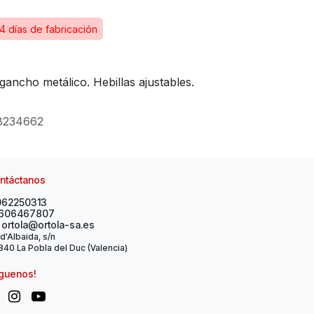
4 días de fabricación
gancho metálico. Hebillas ajustables.
8234662
ntáctanos
962250313
606467807
ortola@ortola-sa.es
 d'Albaida, s/n
40 La Pobla del Duc (Valencia)
íguenos!