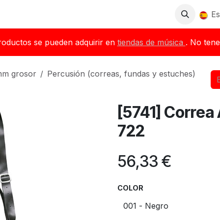
Tienda
Descargas
Blog
Distribuidores
Es
roductos se pueden adquirir en
tiendas de música
. No tene
5mm grosor
Percusión (correas, fundas y estuches)
[5741] Correa
722
56,33
€
COLOR