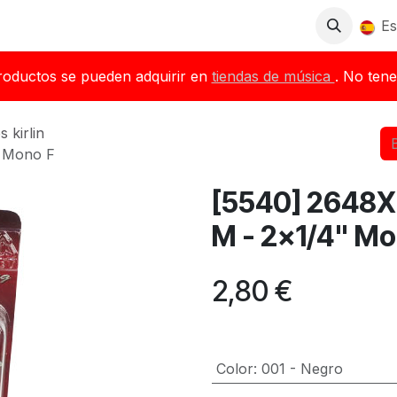
Tienda
Descargas
Blog
Distribuidores
Es
roductos se pueden adquirir en
tiendas de música
. No tene
s kirlin
" Mono F
[5540] 2648X
M - 2x1/4" Mo
2,80
€
Color
:
001 - Negro