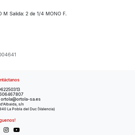
 M Salida: 2 de 1/4 MONO F.
004641
ntáctanos
962250313
606467807
ortola@ortola-sa.es
 d'Albaida, s/n
40 La Pobla del Duc (Valencia)
íguenos!