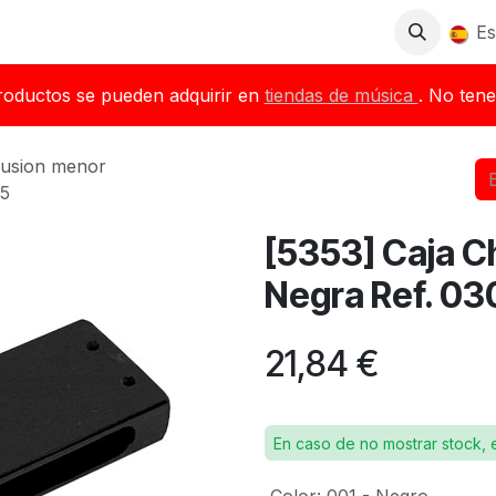
Tienda
Descargas
Blog
Distribuidores
Es
roductos se pueden adquirir en
tiendas de música
. No tene
usion menor
75
[5353] Caja C
Negra Ref. 03
21,84
€
En caso de no mostrar stock, 