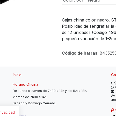
Color
:
001 - Negro
Cajas china color negro. S
Posibilidad de serigrafiar 
de 12 unidades (Código 49
pequeña variación de 1-2m
Código de barras:
843525
Inicio
Co
Horario Oficina
De Lunes a Jueves de 7h30 a 14h y de 16h a 18h.
Av.
Viernes de 7h30 a 14h.
468
Sábado y Domingo Cerrado.
¡S
privacidad