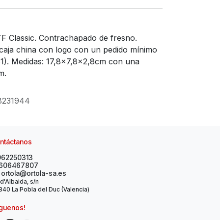
TF Classic. Contrachapado de fresno.
la caja china con logo con un pedido mínimo
61). Medidas: 17,8x7,8x2,8cm con una
m.
8231944
ntáctanos
962250313
606467807
ortola@ortola-sa.es
 d'Albaida, s/n
40 La Pobla del Duc (Valencia)
íguenos!