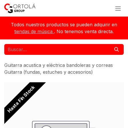
Ir al contenido
Todos nuestros productos se pueden adquirir en
tiendas de música
. No tenemos venta directa.
Guitarra acustica y eléctrica bandoleras y correas
Guitarra (fundas, estuches y accesorios)
Hasta Fin Stock