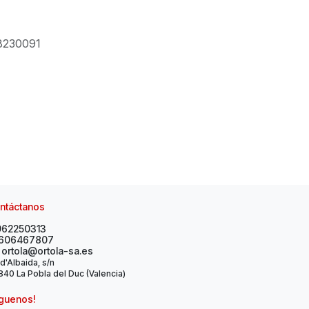
8230091
ntáctanos
962250313
606467807
ortola@ortola-sa.es
 d'Albaida, s/n
40 La Pobla del Duc (Valencia)
íguenos!