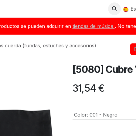
Tienda
Descargas
Blog
Distribuidores
Es
roductos se pueden adquirir en
tiendas de música
. No tene
os cuerda (fundas, estuches y accesorios)
[5080] Cubre V
31,54
€
Color
:
001 - Negro