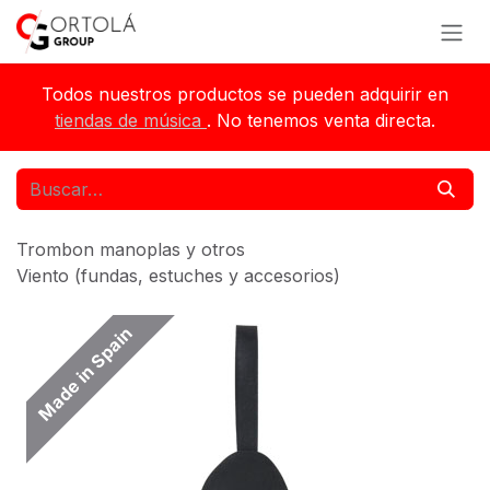
Ir al contenido
Todos nuestros productos se pueden adquirir en
tiendas de música
. No tenemos venta directa.
Trombon manoplas y otros
Viento (fundas, estuches y accesorios)
Made in Spain