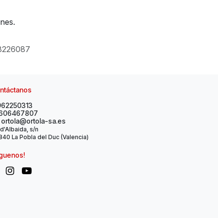
ones.
8226087
ntáctanos
962250313
606467807
ortola@ortola-sa.es
 d'Albaida, s/n
40 La Pobla del Duc (Valencia)
íguenos!