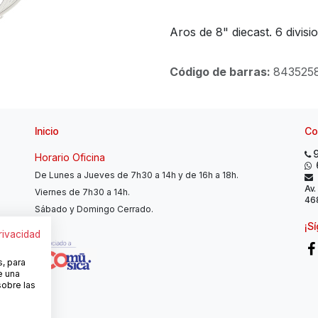
Aros de 8" diecast. 6 divisi
Código de barras:
843525
Inicio
Co
Horario Oficina
De Lunes a Jueves de 7h30 a 14h y de 16h a 18h.
Av.
Viernes de 7h30 a 14h.
468
Sábado y Domingo Cerrado.
¡S
privacidad
s, para
e una
sobre las