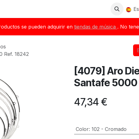
Tienda
Descargas
Blog
Distribuidores
Es
roductos se pueden adquirir en
tiendas de música
. No tene
ros
0 Ref. 18242
[4079] Aro Di
Santafe 5000 
47,34
€
Color
:
102 - Cromado