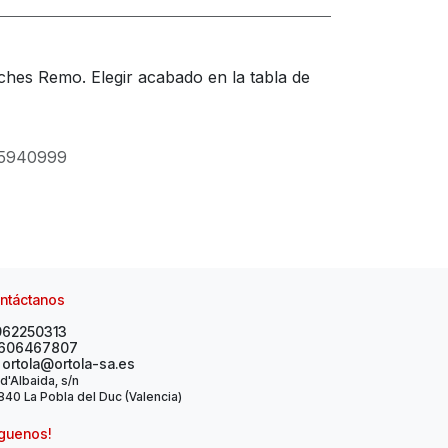
ches Remo. Elegir acabado en la tabla de
5940999
ntáctanos
962250313
606467807
ortola@ortola-sa.es
 d'Albaida, s/n
40 La Pobla del Duc (Valencia)
íguenos!