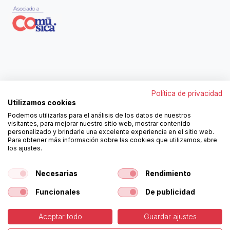
Contáctanos
Política de privacidad
962250313
Utilizamos cookies
606467807
Podemos utilizarlas para el análisis de los datos de nuestros
ortola@ortola-sa.es
visitantes, para mejorar nuestro sitio web, mostrar contenido
Av. d'Albaida, s/n
personalizado y brindarle una excelente experiencia en el sitio web.
46840 La Pobla del Duc (Valencia)
Para obtener más información sobre las cookies que utilizamos, abre
los ajustes.
¡Síguenos!
Necesarias
Rendimiento
Funcionales
De publicidad
Aceptar todo
Guardar ajustes