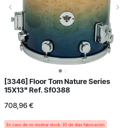
[3346] Floor Tom Nature Series
15X13" Ref. Sf0388
708,96
€
En caso de no mostrar stock: 30 de días fabricación