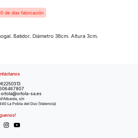
30 de días fabricación
gal. Batidor. Diámetro 38cm. Altura 3cm.
ntáctanos
962250313
606467807
ortola@ortola-sa.es
 d'Albaida, s/n
40 La Pobla del Duc (Valencia)
íguenos!