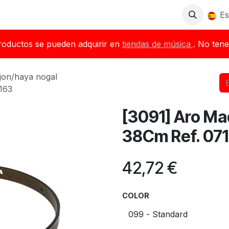
Tienda
Descargas
Blog
Distribuidores
Es
roductos se pueden adquirir en
tiendas de música
. No tene
jon/haya nogal
163
[3091] Aro Ma
38Cm Ref. 07
42,72
€
COLOR