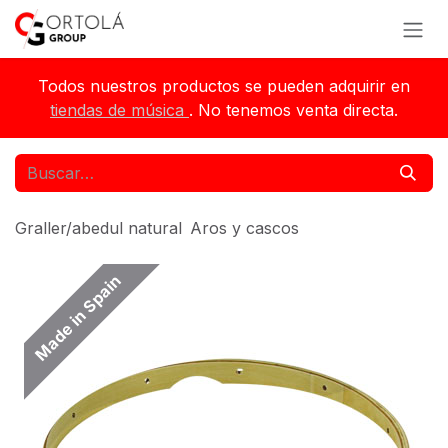
Ir al contenido
Todos nuestros productos se pueden adquirir en
tiendas de música
. No tenemos venta directa.
Graller/abedul natural
Aros y cascos
Made in Spain